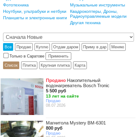
Фототехника
Музыкальные инструменты
Ноутбуки, ультрабуки и нетбуки
Квадрокоптеры, Дроны,
Радиоуправляемые модели
Планшеты и электронные книги
Другая техника
Все
Продаю
Куплю
Отдам даром
Приму в дар
Меняю
Только в Саратове
Применить
Список
Плитка
Крупная плитка
Карта
Продано
Накопительный
водонагреватель Bosch Tronic
5 500 руб
13 лет на сайте
Продаю
08.07.2026
Магнитола Mystery BM-6301
800 руб
Продаю