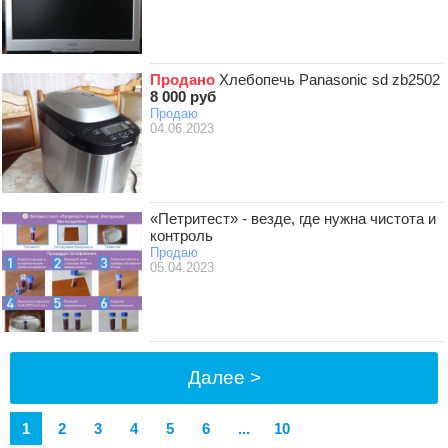
Продано
Хлебопечь Panasonic sd zb2502
8 000 руб
Продаю
04.06.2023
«Петритест» - везде, где нужна чистота и
контроль
Продаю
05.04.2023
Далее >
1
2
3
4
5
6
...
10