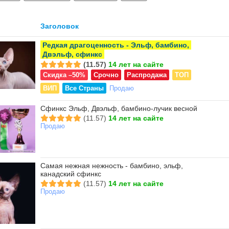
Заголовок
Редкая драгоценность - Эльф, бамбино,
Двэльф, сфинкс
(11.57)
14 лет на сайте
Скидка –50%
Срочно
Распродажа
ТОП
ВИП
Все Страны
Продаю
Сфинкс Эльф, Двэльф, бамбино-лучик весной
(11.57)
14 лет на сайте
Продаю
Самая нежная нежность - бамбино, эльф,
канадский сфинкс
(11.57)
14 лет на сайте
Продаю