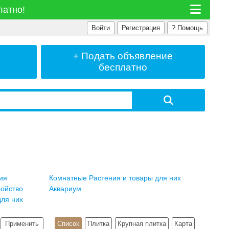
латно!
Войти
Регистрация
?
Помощь
+ Подать
объявление
бесплатно
ия
Комнатные Растения и товары для них
ройство
Аквариум
ля них
е
Применить
Список
Плитка
Крупная плитка
Карта