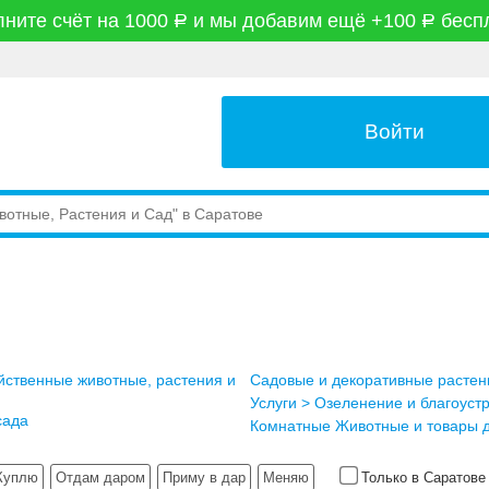
ните счёт на 1000
и мы добавим ещё +100
бесп
руб
руб
Войти
йственные животные, растения и
Садовые и декоративные растен
Услуги > Озеленение и благоуст
сада
Комнатные Животные и товары д
Куплю
Отдам даром
Приму в дар
Меняю
Только в Саратов