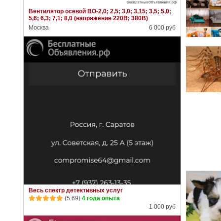
Вентилятор осевой ВО-2,0; 2,5; 3,0; 3,15; 3,5; 5,0;
5,6; 6,3; 7,1; 8,0 (напряжение 220В; 380В)
Москва
6 000 руб
Весь спектр детективных услуг
(5.69)
4 года опыта
1 000 руб